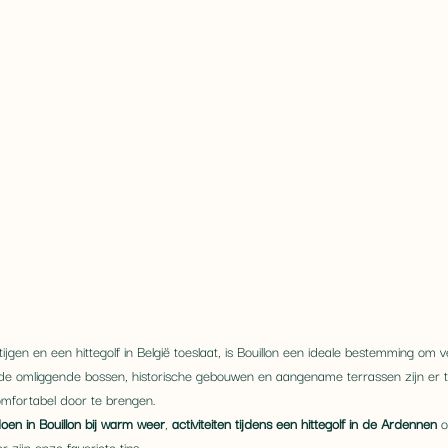
en en een hittegolf in België toeslaat, is Bouillon een ideale bestemming om v
 de omliggende bossen, historische gebouwen en aangename terrassen zijn er t
fortabel door te brengen.
oen in Bouillon bij warm weer
, 
activiteiten tijdens een hittegolf in de Ardennen
 o
er zijn onze favoriete tips.