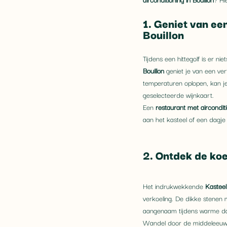
1. Geniet van een
Bouillon
Tijdens een hittegolf is er 
Bouillon
 geniet je van een ve
temperaturen oplopen, kan je
geselecteerde wijnkaart.
Een 
restaurant met airconditi
aan het kasteel of een dagj
2. Ontdek de koe
Het indrukwekkende 
Kasteel
verkoeling. De dikke stenen
aangenaam tijdens warme d
Wandel door de middeleeuwse