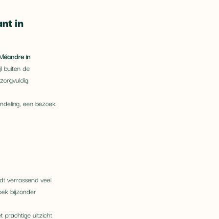
nt in 
Méandre in 
jl buiten de 
zorgvuldig 
ndeling, een bezoek 
dt verrassend veel 
ek bijzonder 
prachtige uitzicht 