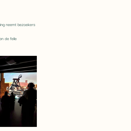
ing neemt bezoekers 
n de felle 