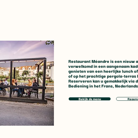
Restaurant Méandre is een nieuw a
verwelkomd in een aangenaam kade
genieten van een heerlijke lunch of 
of op het prachtige pergola-terras
Reserveren kan u gemakkelijk via 
Bediening in het Frans, Nederlands
Het Feest van de Jacht op 10 en
Nieuw
11 november 2026: het
Arde
Bekijk de menu
Reserv
hoogtepunt van het
Saint
jachtseizoen in Bouillon
minut