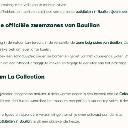
renlang in de volle zon te moeten blijven.
efhebbers en toeristen is dit een van de beste 
activiteiten in Bouillon tijdens een
e officiële zwemzones van Bouillon
g in de natuur kan terecht in de verschillende 
zone baignades van Bouillon
. D
jke plek om even af te koelen.
ek een schaduwplek onder de bomen en geniet van het kabbelende water. 
 om een hittegolf draaglijk te maken en tegelijk te genieten van het prachtige
m La Collection
zonder aangename activiteit tijdens warme dagen is een bezoek aan 
La Colle
 frisser dan buiten, waardoor het museum een perfecte tussenstop vormt tijd
 erfgoed en bijzondere verzamelingen terwijl je even ontsnapt aan de hitte.
tiviteiten in Bouillon
, is dit een uitstekende keuze.