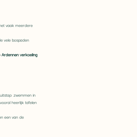
 het vaak meerdere 
de vele bospaden 
de Ardennen verkoeling 
 uitstap: zwemmen in 
oral heerlijk tafelen 
en een van de 