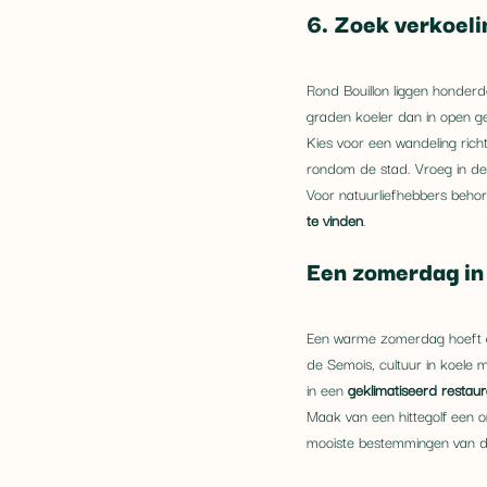
6. Zoek verkoeli
Rond Bouillon liggen honder
graden koeler dan in open g
Kies voor een wandeling richt
rondom de stad. Vroeg in de
Voor natuurliefhebbers behor
te vinden
.
Een zomerdag in 
Een warme zomerdag hoeft ge
de Semois, cultuur in koele 
in een 
geklimatiseerd restaura
Maak van een hittegolf een 
mooiste bestemmingen van de