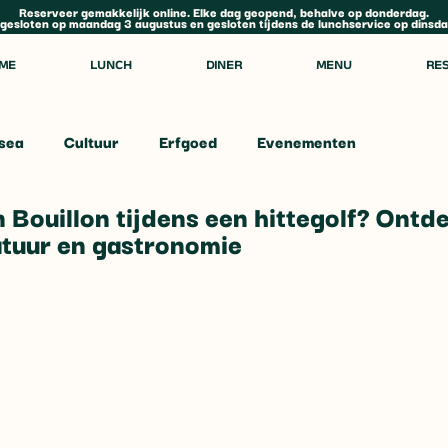
Reserveer gemakkelijk online. Elke dag geopend, behalve op donderdag.
 gesloten op maandag 3 augustus en gesloten tijdens de lunchservice op dinsd
ME
LUNCH
DINER
MENU
RE
sea
Cultuur
Erfgoed
Evenementen
n Bouillon tijdens een hittegolf? Ontd
atuur en gastronomie