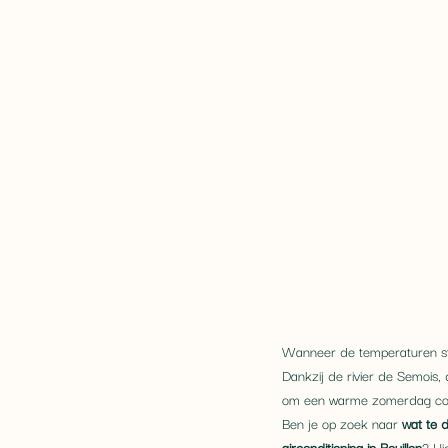
Wanneer de temperaturen stijg
Dankzij de rivier de Semois,
om een warme zomerdag com
Ben je op zoek naar 
wat te d
airconditioning in Bouillon
? Hi