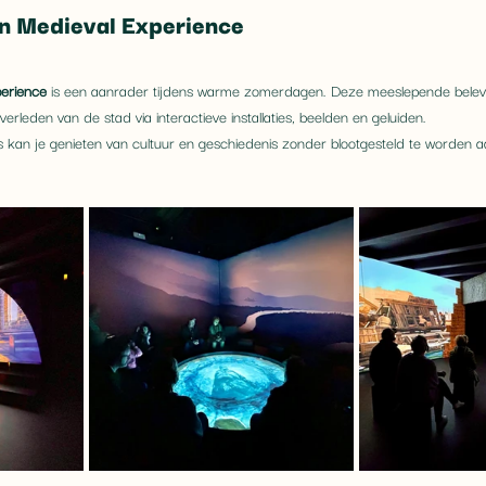
on Medieval Experience
perience
 is een aanrader tijdens warme zomerdagen. Deze meeslepende belev
leden van de stad via interactieve installaties, beelden en geluiden.
 kan je genieten van cultuur en geschiedenis zonder blootgesteld te worden aa