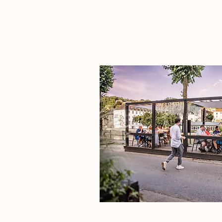
Au Coeur de l'Ardoise in Bertrix:
de verborgen parel onder de
Ardennen