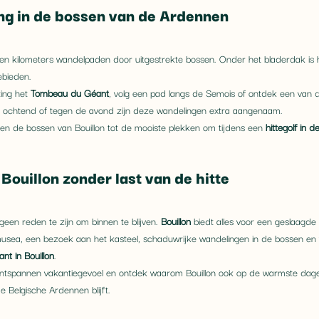
ng in de bossen van de Ardennen
den kilometers wandelpaden door uitgestrekte bossen. Onder het bladerdak is
ebieden.
ing het 
Tombeau du Géant
, volg een pad langs de Semois of ontdek een van 
 ochtend of tegen de avond zijn deze wandelingen extra aangenaam.
en de bossen van Bouillon tot de mooiste plekken om tijdens een 
hittegolf in 
Bouillon zonder last van de hitte
en reden te zijn om binnen te blijven. 
Bouillon
 biedt alles voor een geslaagde
musea, een bezoek aan het kasteel, schaduwrijke wandelingen in de bossen en vo
nt in Bouillon
.
ontspannen vakantiegevoel en ontdek waarom Bouillon ook op de warmste dag
 Belgische Ardennen blijft.