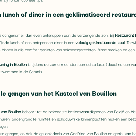
 lunch of diner in een geklimatiseerd restaura
niets aangenamer dan even ontsnappen aan de verzengende zon. Bij 
Restaurant 
rfijnde lunch of een ontspannen diner in een 
volledig geklimatiseerde zaal
. Terwi
 binnen in alle comfort genieten van seizoensgerechten, frisse smaken en een 
oning in Bouillon
 is tijdens de zomermaanden een echte luxe. Ideaal na een wa
e zwemmen in de Semois.
le gangen van het Kasteel van Bouillon
 van Bouillon
 behoort tot de bekendste bezienswaardigheden van België en bie
 muren, ondergrondse ruimtes en schaduwrijke binnenplaatsen maken een bezo
agen.
 gangen, ontdek de geschiedenis van Godfried van Bouillon en geniet van het 