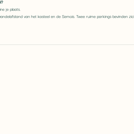
l?
e je plaats.
wandelafstand van het kasteel en de Semois. Twee ruime parkings bevinden zi