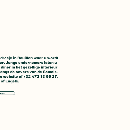
dresje in Bouillon waar u wordt
r. Jonge ondernemers laten u
diner in het gezellige interieur
 langs de oevers van de Semois.
de website of +32 472 13 66 27.
 of Engels.
e attractie in de
nnen: de Himalayabrug van
eer
e-Cécile, op slechts 20
en van Bouillon