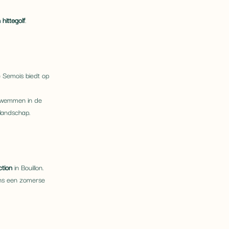
 hittegolf
.
e Semois biedt op 
Zwemmen in de 
 landschap.
ction
 in Bouillon. 
ens een zomerse 