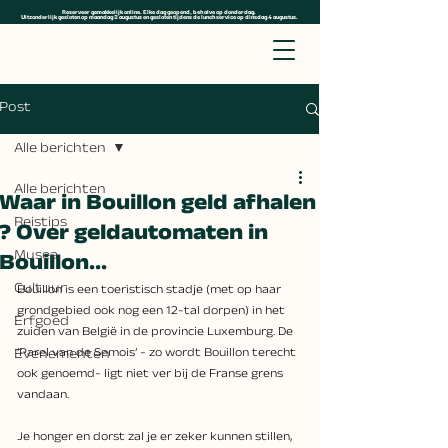
Reserveer gemakkelijk online. Elke dag geopend, behalve op donderdag.
Uitzonderlijk gesloten op maandag 3 augustus en gesloten tijdens de lunchservice op dinsdag 4 augustus.
Post
Alle berichten
Alle berichten
Waar in Bouillon geld afhalen
Reistips
? Over geldautomaten in
Musea
Bouillon...
Cultuur
Bouillon is een toeristisch stadje (met op haar 
grondgebied ook nog een 12-tal dorpen) in het 
Erfgoed
zuiden van België in de provincie Luxemburg. De 
Evenementen
‘Parel van de Semois’ - zo wordt Bouillon terecht 
ook genoemd- ligt niet ver bij de Franse grens 
vandaan.
Je
 honger en dorst zal je er zeker kunnen stillen, 