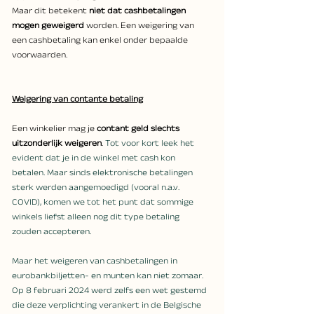
Maar dit betekent 
niet dat cashbetalingen 
mogen geweigerd
 worden. Een weigering van 
een cashbetaling kan enkel onder bepaalde 
voorwaarden.
Weigering van contante betaling
Een winkelier mag je 
contant geld slechts 
uitzonderlijk weigeren
.
 Tot voor kort leek het 
evident dat je in de winkel met cash kon 
betalen. Maar sinds elektronische betalingen 
sterk werden aangemoedigd (vooral n.a.v. 
COVID), komen we tot het punt dat sommige 
winkels liefst alleen nog dit type betaling 
zouden accepteren. 
Maar het weigeren van cashbetalingen in 
eurobankbiljetten- en munten kan niet zomaar. 
Op 8 februari 2024 werd zelfs een wet gestemd 
die deze verplichting verankert in de Belgische 