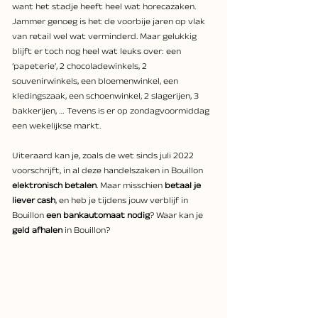
want het stadje heeft heel wat horecazaken. 
Jammer genoeg is het de voorbije jaren op vlak 
van retail wel wat verminderd. Maar gelukkig 
blijft er toch nog heel wat leuks over: een 
‘papeterie’, 2 chocoladewinkels, 2 
souvenirwinkels, een bloemenwinkel, een 
kledingszaak, een schoenwinkel, 2 slagerijen, 3 
bakkerijen, … Tevens is er op zondagvoormiddag 
een wekelijkse markt.
Uiteraard kan je, zoals de wet sinds juli 2022 
voorschrijft, in al deze handelszaken in Bouillon 
elektronisch betalen
. Maar misschien 
betaal je 
liever cash
, en heb je tijdens jouw verblijf in 
Bouillon 
een bankautomaat nodig
? Waar kan je 
geld afhalen
 in Bouillon?