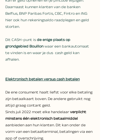
kan er geld opnemen en je pincode wijzigen. 
Daarnaast kunnen klanten van de banken 
Belfius, BNP Paribas Fortis, CBC, Fintro en ING 
hier ook hun rekeningsaldo raadplegen en geld 
storten.
Dit CASH-punt is 
de enige plaats op 
grondgebied Bouillon
 waar een bankautomaat 
te vinden is en waar je dus  cash geld kan 
afhalen.
Elektronisch betalen versus cash betalen
De ene consument haalt liefst voor elke betaling 
zijn betaalkaart boven. De andere gebruikt nog 
altijd graag contant geld. 
Sinds juli 2022 moet elke handelaar 
verplicht 
minstens één elektronisch betaalmiddel 
aanbieden aan hun klanten. Dit kan onder de 
vorm van een betaalterminal, betalingen via een 
app of overschrijving. 