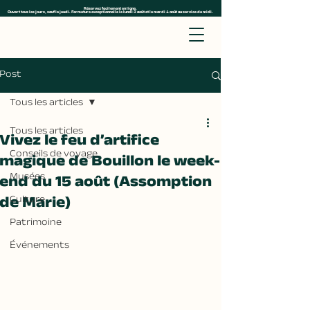
Réservez facilement en ligne.
Ouvert tous les jours, sauf le jeudi. Fermeture exceptionnelle le lundi 3 août et le mardi 4 août au service de midi.
Post
Tous les articles
Tous les articles
Vivez le feu d’artifice
Conseils de voyage
magique de Bouillon le week-
Musées
end du 15 août (Assomption
de Marie)
Culture
Patrimoine
Événements