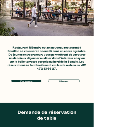
Se baigner dans la
Nouvelle attra
région de Bouillon !
dans les Ardenn
passerelle
Restaurant Méandre est un nouveau restaurant à
Bouillon où vous serez accueilli dans un cadre agréable.
himalayenne 
De jeunes entrepreneurs vous permettront de savourer
un délicieux déjeuner ou dîner dans l'intérieur cosy ou
Sainte-Cécile, 
sur la belle terrasse pergola au bord de la Semois. Les
réservations se font facilement via le
site web
ou au
+32
472 13 66 27
.
seulement 20 
de Bouillon
Voir la carte
Réservez
Demande de réservation
de table