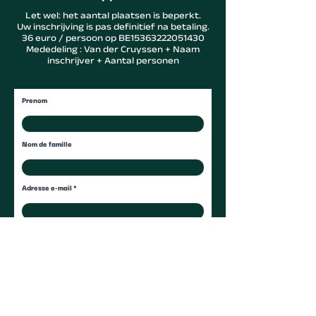
Let wel: het aantal plaatsen is beperkt.
Uw inschrijving is pas definitief na betaling.
36 euro / persoon op BE15363222051430
Mededeling : Van der Cruyssen + Naam
inschrijver + Aantal personen
Prenom
Nom de famille
Adresse e-mail
Telephone
No personnes