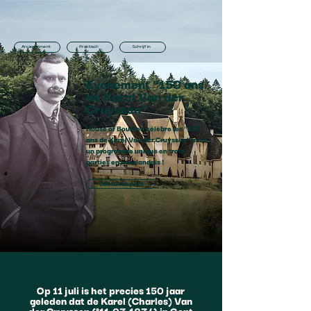
Arrangement
Praktisch
Schrijf in
Evénement "150 ans
de Karel Van der
Cruyssen"
House of Bouillon célèbre les "150
ans de Karel Van der Cruyssen" avec
un programme unique en trois
parties en néerlandais !
Découvrir plus
Op 11 juli is het precies 150 jaar
geleden dat de Karel (Charles) Van
der Cruyssen (°
11-07-1874)
in Gent