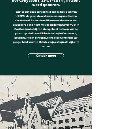
werd geboren.
Wist je dat deze oorlogsheld aan de basis ligt van
UNIZO, de grootste ondernemersorganisatie van
Vlaanderen? En dat deze Vlaamse ondernemer een
bijzondere band heeft met de abdij van Orval ? Ook in
Bouillon drukte hij zijn stempel met de bouw van de
prachtige abdij van Clairefontaine (in Cordemois,
Bouillon). Reden genoeg dus om deze Gentenaar ter
gelegenheid van zijn 150ste verjaardag in de kijker te
zetten!
Ontdek meer