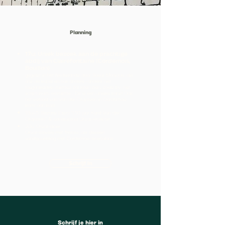
Planning
17u: Uniek bezoek aan de prachtige
abdij van Clairefontaine (Cordemois,
Bouillon)
gegidst in het Nederlands door Soeur Monique, die
ons de kapel en ook andere -anders niet
toegankelijke- ruimtes zal laten zien, zoals bv. het
scriptorium, eetruimte… Dit is een unieke kans! Ook
het verhaal van Van der Cruyssen in Cordemois
komt aan bod.
18u45: Bezoek Expo “150 jaar Karel Van der
Cruyssen” & aansluitend Orval-receptie
20u: Orval-diner
Orval-stoverij met frietjes; als dessert
vanillepudding met Cordemois-speculaas
Schrijf in
Schrijf je hier in