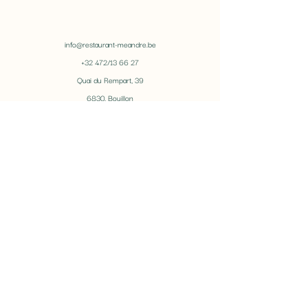
info@restaurant-meandre.be
+32 472/13 66 27
Quai du Rempart, 39
6830, Bouillon
BE0673369743
Links
Semois Gin
Alternatieve gids: 'Beleef Bouillon'
Privacyverklaring
Algemene voorwaarden
snel reserveren
Openingsuren