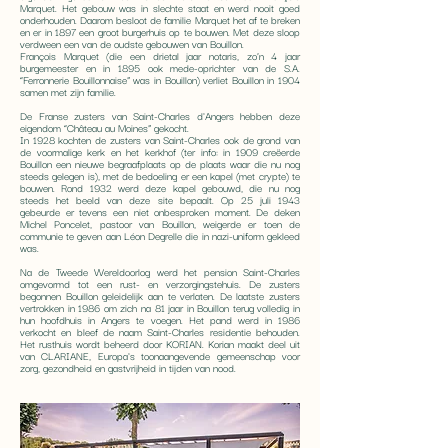
Marquet. Het gebouw was in slechte staat en werd nooit goed
onderhouden. Daarom besloot de familie Marquet het af te breken
en er in 1897 een groot burgerhuis op te bouwen. Met deze sloop
verdween een van de oudste gebouwen van Bouillon.
François Marquet (die een drietal jaar notaris, zo’n 4 jaar
burgemeester en in 1895 ook mede-oprichter van de S.A.
“Ferronnerie Bouillonnaise” was in Bouillon) verliet Bouillon in 1904
samen met zijn familie.
De Franse zusters van Saint-Charles d'Angers hebben deze
eigendom “Château au Moines” gekocht.
In 1928 kochten de zusters van Saint-Charles ook de grond van
de voormalige kerk en het kerkhof (ter info: in 1909 creëerde
Bouillon een nieuwe begraafplaats op de plaats waar die nu nog
steeds gelegen is), met de bedoeling er een kapel (met crypte) te
bouwen. Rond 1932 werd deze kapel gebouwd, die nu nog
steeds het beeld van deze site bepaalt. Op 25 juli 1943
gebeurde er tevens een niet onbesproken moment. De deken
Michel Poncelet, pastoor van Bouillon, weigerde er toen de
communie te geven aan Léon Degrelle die in nazi-uniform gekleed
was.
Na de Tweede Wereldoorlog werd het pension Saint-Charles
omgevormd tot een rust- en verzorgingstehuis. De zusters
begonnen Bouillon geleidelijk aan te verlaten. De laatste zusters
vertrokken in 1986 om zich na 81 jaar in Bouillon terug volledig in
hun hoofdhuis in Angers te voegen. Het pand werd in 1986
verkocht en bleef de naam Saint-Charles residentie behouden.
Het rusthuis wordt beheerd door KORIAN. Korian maakt deel uit
van CLARIANE, Europa's toonaangevende gemeenschap voor
zorg, gezondheid en gastvrijheid in tijden van nood.