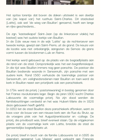
Het spitse torentje dat boven de daken uitsteekt is een deeltje
van (de kapel van) het rusthuis Saint-Charles. Dit stadsdeel
(Laitte), ook wel 'de wieg van Bouillon' genoemd, heeft een lange
en rijke geschiedenis...
De zgn. ‘kasteelkapel’ Saint-Jean (op de linkeroever vlakbij het
kasteel) was het oudste kerkje van Bouillon.
In de 11de eeuw rees in de wijk ‘Laitte’ op de rechteroever een
tweede kerkje, gewijd aan Saint-Pierre, uit de grond. De keuze van
de locatie was niet onbelangrijk, aangezien de Semois de grens
vormt tussen de bisdommen Luik en Reims.
Het kerkje werd gebouwd op de plaats van de begraafplaats aan
de rand van de stad. Oorspronkelijk was het een begrafeniskapel.
In die tijd was Bouillon immers nog geen parochie. De pastoor die
Bouillon bediende woonde in Sensenruth, zijn parochie met een
oudere kerk. Rond 1560 verhuisde de toenmalige pastoor van
Sensenruth, om veiligheidsredenen naar Bouillon en toen werd de
kerk in Bouillon naast een priorijkerk ook een parochiekerk.
In 1794 werd de priorij (~pastoriewoning) in beslag genomen door
het Franse revolutionaire leger. Begin de jaren 1800 kocht Charles
Labouverie de voormalige priorij. Na zijn dood werden de
familiebezittingen verdeeld en het was Hubert-Marie die in 1826
deze gebouwen heeft geërfd.
In 1853 liet de stad Bouillon deze parochiekerk afbreken, want ze
koos voor de bouw van een nieuwe kerk aan de Rue du Brutz, op
de vroegere plek van het Augustijnenklooster en -college. De
priorij, die privébezit was, bleef evenwel staan. Op de vrijgekomen
plaats van de voormalige kerk van Laitte, breidde de stad de
gemeentelijke begraafplaats uit.
De priorij bleef in bezit van de familie Labouverie tot in 1895 de
eigendom genaamd ‘Les Moines’ werd verkocht aan François