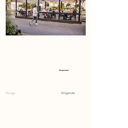
25 gebouwen & sites vertellen de geschiedenis
van Bouillon! Ontdek de verhalen over dat
patrimonium vanop ons aangename pergolaterras
van ons restaurant langs de oevers van de
Semois in het centrum van Bouillon.
Bekijk de menu
Reserveer
Vorige
Volgende