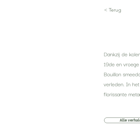
< Terug
Dankzij de kolen
19de en vroege 
Bouillon smeedde
verleden. In he
florissante metaa
Alle verha