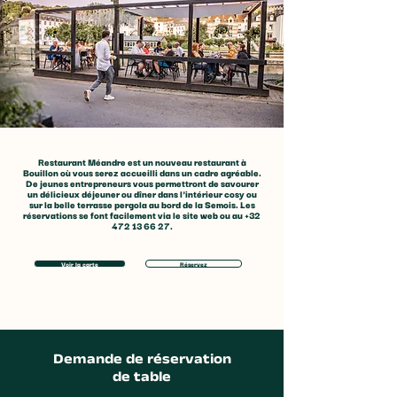
7 faits intéressants à
Se garer à Boui
propos de la Semois...
Gratuit partout
Restaurant Méandre est un nouveau restaurant à
Bouillon où vous serez accueilli dans un cadre agréable.
De jeunes entrepreneurs vous permettront de savourer
un délicieux déjeuner ou dîner dans l'intérieur cosy ou
sur la belle terrasse pergola au bord de la Semois. Les
réservations se font facilement via le
site web
ou au
+32
472 13 66 27
.
Voir la carte
Réservez
Demande de réservation
de table