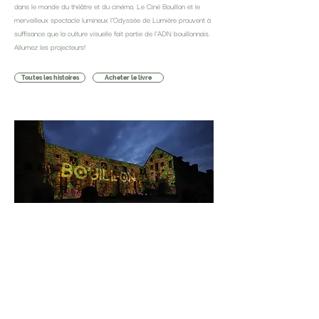
dans le monde du théâtre et du cinéma. Le Ciné Bouillon et le
merveilleux spectacle lumineux l’Odyssée de Lumière prouvent à
suffisance que la culture visuelle fait partie de l’ADN bouillonnais.
Allumez les projecteurs!
Toutes les histoires
Acheter le livre
Histoire précédente
Histoire suivante