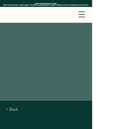
Réservez facilement en ligne.
Ouvert tous les jours, sauf le jeudi. Fermeture exceptionnelle le lundi 3 août et le mardi 4 août au service de midi.
< Back